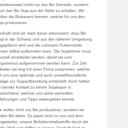
strebenswert nicht nur das Bio Getreide, sondern
ch den Bio Soja aus der Nähe zu erhalten. Wir
llen die Biobauern kennen, welche für uns den
ja produzieren.
shalb sind wir stark daran interessiert, dass Bio
ja in der Schweiz und aus der näheren Umgebung
gepflanzt wird und die Lehmann Futtermühle
esen selbst aufbereiten kann. Die Sojabohne muss
eziell verarbeitet werden, damit sie vom
rganismus aufgenommen werden kann. Zur Zeit
beiten wir eng mit einer Firma zusammen, welche
t uns eine optimale und auch umweltfreundliche
lage zur Sojaaufbereitung entwickelt. Auch hatten
r bereits Kontakt zu einem Sojabauer in
utschland, welcher uns seine wertvollen
fahrungen und Tipps weitergeben konnte.
r wollen nicht nur Bio produzieren, sondern wir
llen Bio leben. Es passt nicht zu uns und dem
ogedanke, unsere Biofutterinhaltsstoffe durch die
lbe Welt verschiffen zu lassen. Deshalb liegt es