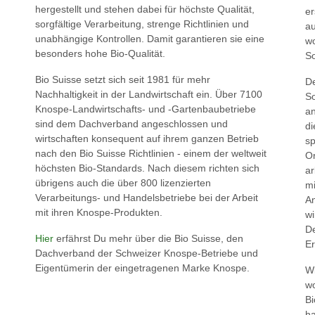
hergestellt und stehen dabei für höchste Qualität,
er
sorgfältige Verarbeitung, strenge Richtlinien und
au
unabhängige Kontrollen. Damit garantieren sie eine
wo
besonders hohe Bio-Qualität.
So
Bio Suisse setzt sich seit 1981 für mehr
De
Nachhaltigkeit in der Landwirtschaft ein. Über 7100
So
Knospe-Landwirtschafts- und -Gartenbaubetriebe
an
sind dem Dachverband angeschlossen und
di
wirtschaften konsequent auf ihrem ganzen Betrieb
sp
nach den Bio Suisse Richtlinien - einem der weltweit
O
höchsten Bio-Standards. Nach diesem richten sich
ar
übrigens auch die über 800 lizenzierten
mi
Verarbeitungs- und Handelsbetriebe bei der Arbeit
An
mit ihren Knospe-Produkten.
wi
De
Hier
erfährst Du mehr über die Bio Suisse, den
Er
Dachverband der Schweizer Knospe-Betriebe und
Eigentümerin der eingetragenen Marke Knospe.
Wi
wo
Bi
ha