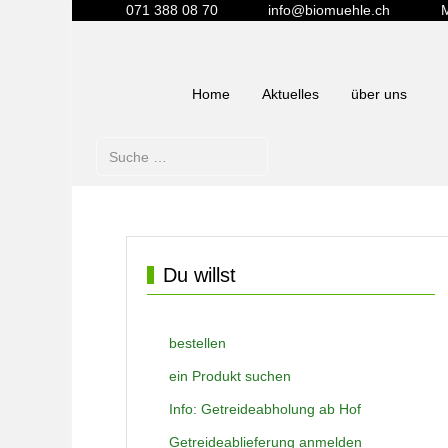
071 388 08 70
info@biomuehle.ch
M
Home
Aktuelles
über uns
Suchen
Du willst
bestellen
ein Produkt suchen
Info: Getreideabholung ab Hof
Getreideablieferung anmelden