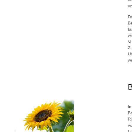
un
De
Be
fa
wi
Ve
Zu
U
w
B
Im
Be
Ri
vo
La