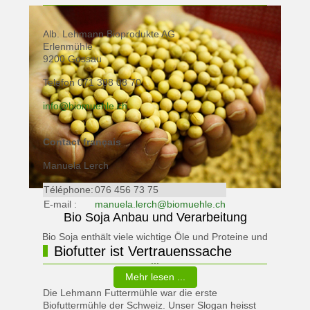
Alb. Lehmann Bioprodukte AG
Erlenmühle
9200 Gossau
Telefon 071 388 08 70
info@biomuehle.ch
Contact français
Manuela Lerch
Téléphone:
076 456 73 75
E-mail :
manuela.lerch@biomuehle.ch
Bio Soja Anbau und Verarbeitung
Bio Soja enthält viele wichtige Öle und Proteine und
Biofutter ist Vertrauenssache
...
Mehr lesen ...
Die Lehmann Futtermühle war die erste
Biofuttermühle der Schweiz. Unser Slogan heisst