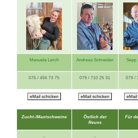
Manuela Lerch
Andreas Schneider
Sepp 
076 / 456 73 75
079 / 710 25 31
079 / 
eMail schicken
eMail schicken
eMail
Zucht-/Mastschweine
Östlich der
Für d
Reuss
-
-