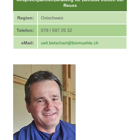
Reuss
Region:
Ostschweiz
Telefon:
079 / 597 25 32
eMail:
ueli.betschart@biomuehle.ch