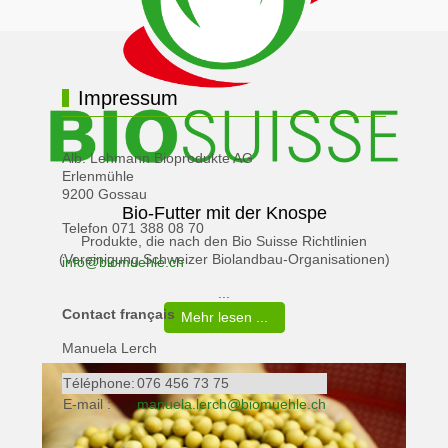
Impressum
Alb. Lehmann Bioprodukte AG
Erlenmühle
9200 Gossau
Bio-Futter mit der Knospe
Telefon 071 388 08 70
Produkte, die nach den Bio Suisse Richtlinien
(Vereinigung Schweizer Biolandbau-Organisationen)
info@biomuehle.ch
...
Contact français
Mehr lesen ...
Manuela Lerch
Téléphone:
076 456 73 75
E-mail :
manuela.lerch@biomuehle.ch