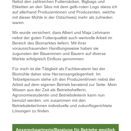
Nebst den zahlreichen Futtersäcken, Bigbags und
Etiketten an den Silos mit dem gelb-roten Logo stiess ich
auf allerhand Produzentinnen und Produzenten, welche
mit dieser Mühle in der Ostschweiz mehr als zufrieden
waren.
Mir wurde versichert, dass Albert und Maja Lehmann
nebst der guten Futterqualität auch wertvolle Arbeit im
Bereich des Biomarktes liefern. Mit ihrer
vorausschauenden Handlungsweise haben sie
zugunsten der Bäuerinnen und Bauern auf diverse
Märkte erfolgreich Einfluss genommen.
Für mich ist die Tätigkeit als Fachberaterin bei der
Biomühle daher eine Herzensangelegenheit. Im
Teilzeitpensum stehe ich den ProduzentInnen nebst der
Arbeit auf dem eigenen Betrieb beratend zur Seite. Mein
Wissen aus der Zeit als Betriebshelferin,
Agronomiestudentin und Betriebsleiterin kann nun
benutzt werden, um zusammen mit den
BetriebsleiterInnen individuelle und zukunftsgerichtete
Lösungen zu finden.
Ansprechpartnerin/Beratung für Betriebe westlich