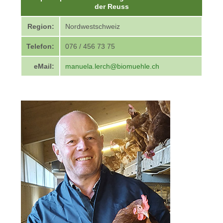
der Reuss
Region:
Nordwestschweiz
Telefon:
076 / 456 73 75
eMail:
manuela.lerch@biomuehle.ch