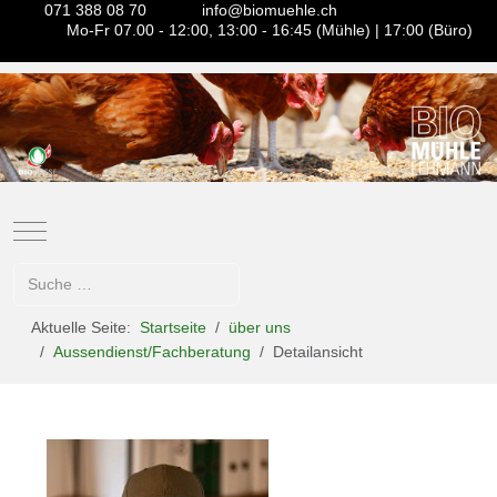
071 388 08 70
info@biomuehle.ch
Mo-Fr 07.00 - 12:00, 13:00 - 16:45 (Mühle) | 17:00 (Büro)
Mobile Menu Toggle
Suchen
Aktuelle Seite:
Startseite
über uns
Aussendienst/Fachberatung
Detailansicht